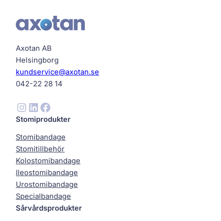
Axotan AB
Helsingborg
kundservice@axotan.se
042-22 28 14
Instagram
LinkedIn
Facebook
Stomiprodukter
Stomibandage
Stomitillbehör
Kolostomibandage
Ileostomibandage
Urostomibandage
Specialbandage
Sårvårdsprodukter