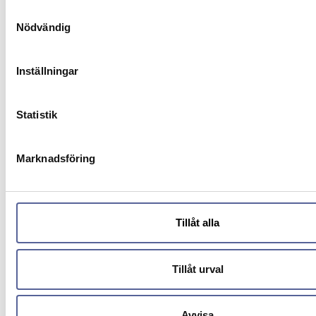
Samtyckesval
Nödvändig
Inställningar
Statistik
Marknadsföring
Tillåt alla
Tillåt urval
Hansen Protection – H23 Stöd- & Bråckbälte
Avvisa