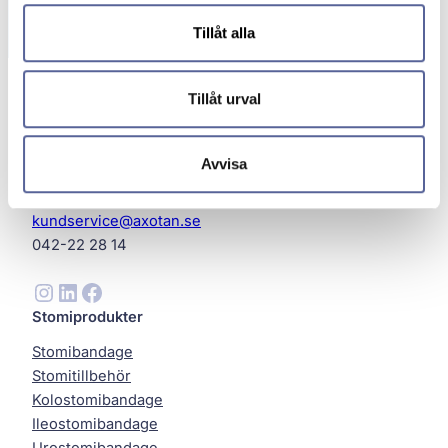
Tillåt alla
Tillåt urval
Avvisa
Axotan AB
Helsingborg
kundservice@axotan.se
042-22 28 14
Instagram
LinkedIn
Facebook
Stomiprodukter
Stomibandage
Stomitillbehör
Kolostomibandage
Ileostomibandage