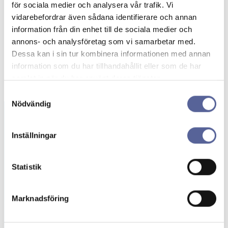
för sociala medier och analysera vår trafik. Vi
vidarebefordrar även sådana identifierare och annan
information från din enhet till de sociala medier och
annons- och analysföretag som vi samarbetar med.
Dessa kan i sin tur kombinera informationen med annan
information som du har tillhandahållit eller som de har
samlat in när du har använt deras tjänster.
Samtyckesval
Nödvändig
Inställningar
Beställning av
gratisprover
Statistik
Här kan du beställa stomipåsar och tillbehör
kostnadsfritt. Upptäck stomiprodukter
Marknadsföring
anpassade för dina behov!
Beställ prover →