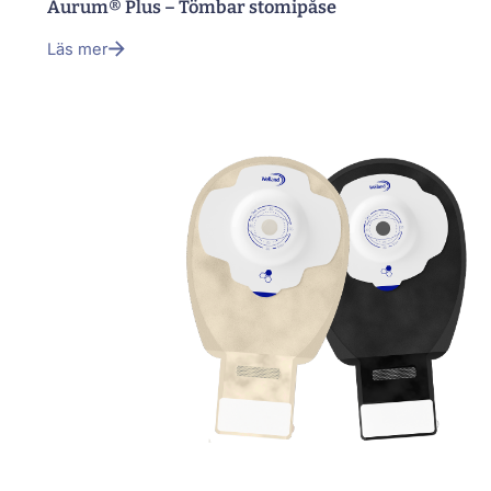
Aurum® Plus – Tömbar stomipåse
Läs mer