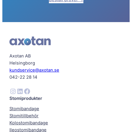
Axotan AB
Helsingborg
kundservice@axotan.se
042-22 28 14
Instagram
LinkedIn
Facebook
Stomiprodukter
Stomibandage
Stomitillbehör
Kolostomibandage
Ileostomibandage