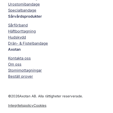
Urostomibandage
Specialbandage
Sårvårdsprodukter
Sårförband
Häftborttagning
Hudskydd
Drän- & Fistelbandage
Axotan
Kontakta oss
Om oss
Stomimottagningar
Beställ prover
©
2026
Axotan AB. Alla rättigheter reserverade.
Integritetspolicy
Cookies