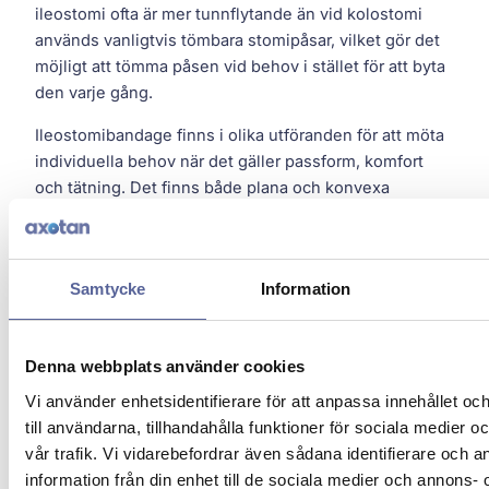
ileostomi ofta är mer tunnflytande än vid kolostomi
används vanligtvis tömbara stomipåsar, vilket gör det
möjligt att tömma påsen vid behov i stället för att byta
den varje gång.
Ileostomibandage finns i olika utföranden för att möta
individuella behov när det gäller passform, komfort
och tätning. Det finns både plana och konvexa
alternativ, inklusive soft convex, convex och profile,
som är utformade för att ge en stabil passform och
skydda huden runt stomin.
Samtycke
Information
Att välja rätt
ileostomibandage
Denna webbplats använder cookies
Vi använder enhetsidentifierare för att anpassa innehållet o
Valet av ileostomibandage påverkas av flera faktorer,
till användarna, tillhandahålla funktioner för sociala medier 
såsom stomins form, hudens förutsättningar och hur
vår trafik. Vi vidarebefordrar även sådana identifierare och 
mycket stöd som behövs för att uppnå en god tätning.
information från din enhet till de sociala medier och annons- 