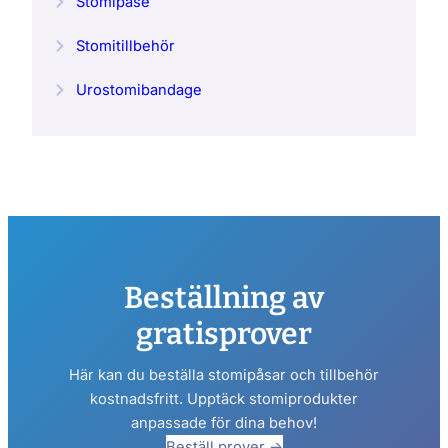
Stomipåse
Stomitillbehör
Urostomibandage
Beställning av
gratisprover
Här kan du beställa stomipåsar och tillbehör
kostnadsfritt. Upptäck stomiprodukter
anpassade för dina behov!
Beställ prover →