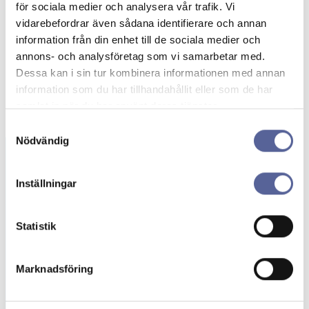
för sociala medier och analysera vår trafik. Vi
vidarebefordrar även sådana identifierare och annan
information från din enhet till de sociala medier och
annons- och analysföretag som vi samarbetar med.
Dessa kan i sin tur kombinera informationen med annan
information som du har tillhandahållit eller som de har
samlat in när du har använt deras tjänster.
Samtyckesval
Nödvändig
Inställningar
Beställning av
gratisprover
Statistik
Här kan du beställa stomipåsar och tillbehör
kostnadsfritt. Upptäck stomiprodukter
Marknadsföring
anpassade för dina behov!
Beställ prover →