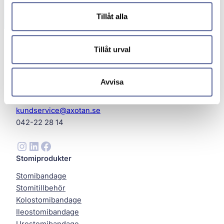
Tillåt alla
Tillåt urval
Avvisa
Axotan AB
Helsingborg
kundservice@axotan.se
042-22 28 14
Instagram
LinkedIn
Facebook
Stomiprodukter
Stomibandage
Stomitillbehör
Kolostomibandage
Ileostomibandage