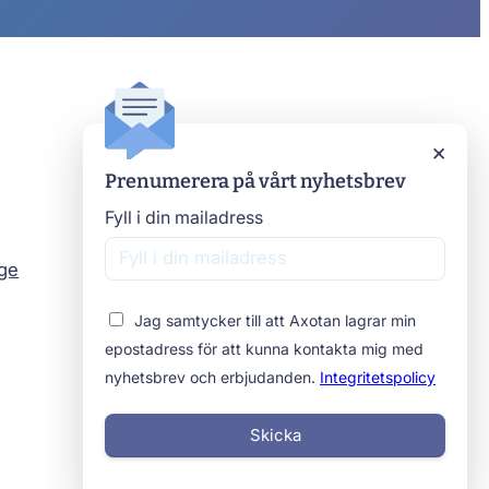
Axotan
×
Prenumerera på vårt nyhetsbrev
Kontakta oss
Om oss
Fyll i din mailadress
Stomimottagningar
age
Beställ prover
Jag samtycker till att Axotan lagrar min
epostadress för att kunna kontakta mig med
nyhetsbrev och erbjudanden.
Integritetspolicy
Skicka
Integritetspolicy
Cookies