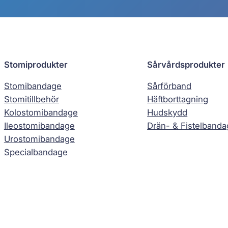
Stomiprodukter
Sårvårdsprodukter
Stomibandage
Sårförband
Stomitillbehör
Häftborttagning
Kolostomibandage
Hudskydd
Ileostomibandage
Drän- & Fistelband
Urostomibandage
Specialbandage