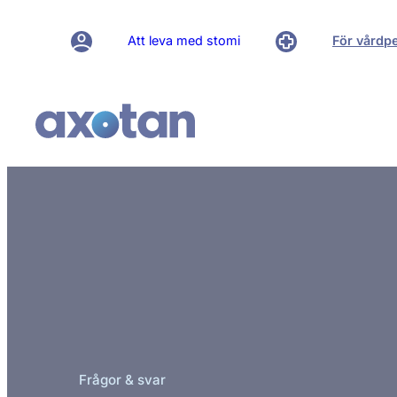
Att leva med stomi
För vårdp
Frågor & svar