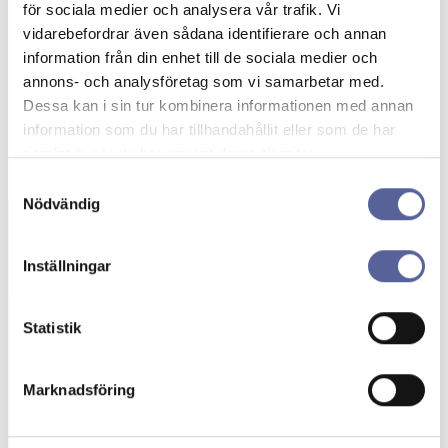
för sociala medier och analysera vår trafik. Vi
vidarebefordrar även sådana identifierare och annan
information från din enhet till de sociala medier och
annons- och analysföretag som vi samarbetar med.
Dessa kan i sin tur kombinera informationen med annan
information som du har tillhandahållit eller som de har
samlat in när du har använt deras tjänster.
Samtyckesval
Nödvändig
Inställningar
Beställning av
gratisprover
Statistik
Här kan du beställa stomipåsar och tillbehör
kostnadsfritt. Upptäck stomiprodukter
Marknadsföring
anpassade för dina behov!
Beställ prover →