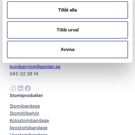
Tillåt alla
Tillåt urval
Avvisa
Axotan AB
Helsingborg
kundservice@axotan.se
042-22 28 14
Instagram
LinkedIn
Facebook
Stomiprodukter
Stomibandage
Stomitillbehör
Kolostomibandage
Ileostomibandage