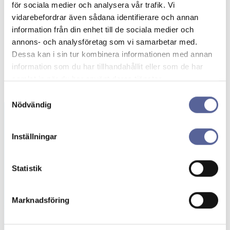
för sociala medier och analysera vår trafik. Vi
vidarebefordrar även sådana identifierare och annan
information från din enhet till de sociala medier och
annons- och analysföretag som vi samarbetar med.
Dessa kan i sin tur kombinera informationen med annan
information som du har tillhandahållit eller som de har
samlat in när du har använt deras tjänster.
Samtyckesval
Nödvändig
Inställningar
Beställning av
gratisprover
Statistik
Här kan du beställa stomipåsar och tillbehör
kostnadsfritt. Upptäck stomiprodukter
Marknadsföring
anpassade för dina behov!
Beställ prover →