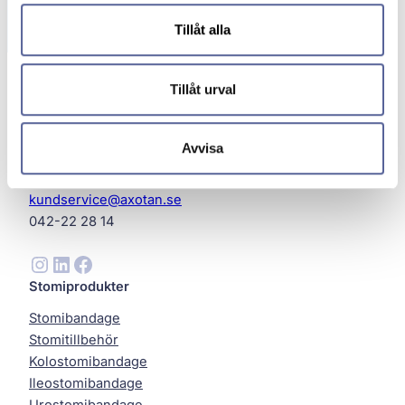
Tillåt alla
Tillåt urval
Avvisa
Axotan AB
Helsingborg
kundservice@axotan.se
042-22 28 14
Instagram
LinkedIn
Facebook
Stomiprodukter
Stomibandage
Stomitillbehör
Kolostomibandage
Ileostomibandage