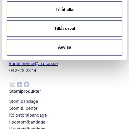
Tillåt alla
Tillåt urval
Avvisa
Axotan AB
Helsingborg
kundservice@axotan.se
042-22 28 14
Instagram
LinkedIn
Facebook
Stomiprodukter
Stomibandage
Stomitillbehör
Kolostomibandage
Ileostomibandage