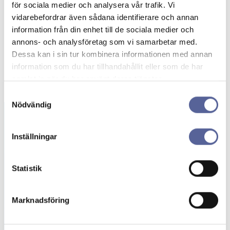
för sociala medier och analysera vår trafik. Vi
vidarebefordrar även sådana identifierare och annan
information från din enhet till de sociala medier och
annons- och analysföretag som vi samarbetar med.
Dessa kan i sin tur kombinera informationen med annan
information som du har tillhandahållit eller som de har
samlat in när du har använt deras tjänster.
Samtyckesval
Nödvändig
Inställningar
Beställning av
gratisprover
Statistik
Här kan du beställa stomipåsar och tillbehör
kostnadsfritt. Upptäck stomiprodukter
Marknadsföring
anpassade för dina behov!
Beställ prover →