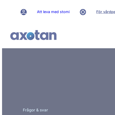
Att leva med stomi
För vårdp
Frågor & svar