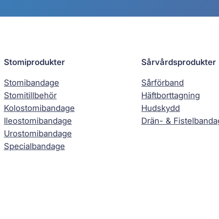
Stomiprodukter
Sårvårdsprodukter
Stomibandage
Sårförband
Stomitillbehör
Häftborttagning
Kolostomibandage
Hudskydd
Ileostomibandage
Drän- & Fistelband
Urostomibandage
Specialbandage