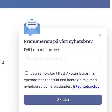
Axotan
×
Prenumerera på vårt nyhetsbrev
Kontakta oss
Om oss
Fyll i din mailadress
Stomimottagningar
age
Beställ prover
Jag samtycker till att Axotan lagrar min
epostadress för att kunna kontakta mig med
nyhetsbrev och erbjudanden.
Integritetspolicy
Skicka
Integritetspolicy
Cookies