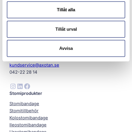
Tillåt alla
Tillåt urval
Avvisa
Axotan AB
Helsingborg
kundservice@axotan.se
042-22 28 14
Instagram
LinkedIn
Facebook
Stomiprodukter
Stomibandage
Stomitillbehör
Kolostomibandage
Ileostomibandage