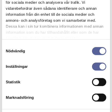
för sociala medier och analysera vår trafik. Vi
vidarebefordrar även sådana identifierare och annan
information från din enhet till de sociala medier och
annons- och analysföretag som vi samarbetar med.
Dessa kan i sin tur kombinera informationen med annan
information som du har tillhandahållit eller som de har
samlat in när du har använt deras tjänster.
Samtyckesval
Nödvändig
Inställningar
Beställning av
gratisprover
Statistik
Här kan du beställa stomipåsar och tillbehör
kostnadsfritt. Upptäck stomiprodukter
Marknadsföring
anpassade för dina behov!
Beställ prover →