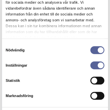
för sociala medier och analysera vår trafik. Vi
vidarebefordrar även sådana identifierare och annan
information från din enhet till de sociala medier och
annons- och analysföretag som vi samarbetar med.
Dessa kan i sin tur kombinera informationen med annan
information som du har tillhandahållit eller som de har
samlat in när du har använt deras tjänster.
Samtyckesval
Nödvändig
Inställningar
Beställning av
gratisprover
Statistik
Här kan du beställa stomipåsar och tillbehör
kostnadsfritt. Upptäck stomiprodukter
Marknadsföring
anpassade för dina behov!
Beställ prover →