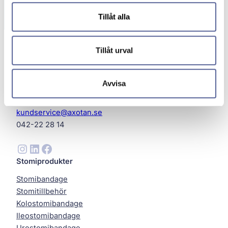
Tillåt alla
Tillåt urval
Avvisa
Axotan AB
Helsingborg
kundservice@axotan.se
042-22 28 14
Instagram
LinkedIn
Facebook
Stomiprodukter
Stomibandage
Stomitillbehör
Kolostomibandage
Ileostomibandage