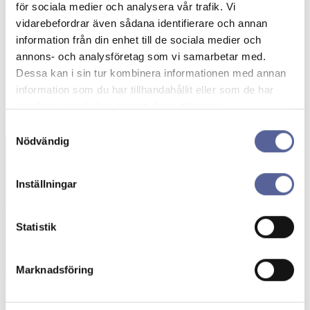
för sociala medier och analysera vår trafik. Vi
vidarebefordrar även sådana identifierare och annan
information från din enhet till de sociala medier och
annons- och analysföretag som vi samarbetar med.
Dessa kan i sin tur kombinera informationen med annan
information som du har tillhandahållit eller som de har
samlat in när du har använt deras tjänster.
Samtyckesval
Nödvändig
Inställningar
Beställning av
gratisprover
Statistik
Här kan du beställa stomipåsar och tillbehör
kostnadsfritt. Upptäck stomiprodukter
Marknadsföring
anpassade för dina behov!
Beställ prover →