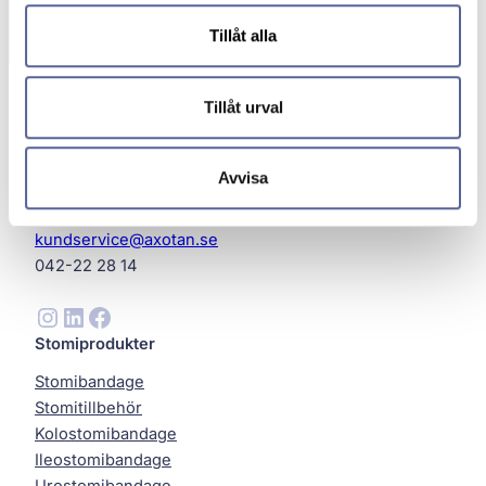
Tillåt alla
Tillåt urval
Avvisa
Axotan AB
Helsingborg
kundservice@axotan.se
042-22 28 14
Instagram
LinkedIn
Facebook
Stomiprodukter
Stomibandage
Stomitillbehör
Kolostomibandage
Ileostomibandage