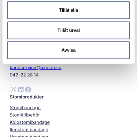
Tillåt alla
Tillåt urval
Avvisa
Axotan AB
Helsingborg
kundservice@axotan.se
042-22 28 14
Instagram
LinkedIn
Facebook
Stomiprodukter
Stomibandage
Stomitillbehör
Kolostomibandage
Ileostomibandage