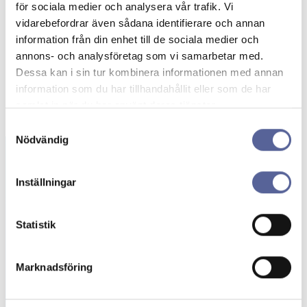
för sociala medier och analysera vår trafik. Vi
vidarebefordrar även sådana identifierare och annan
information från din enhet till de sociala medier och
annons- och analysföretag som vi samarbetar med.
Dessa kan i sin tur kombinera informationen med annan
information som du har tillhandahållit eller som de har
samlat in när du har använt deras tjänster.
Samtyckesval
Nödvändig
Inställningar
Beställning av
gratisprover
Statistik
Här kan du beställa stomipåsar och tillbehör
kostnadsfritt. Upptäck stomiprodukter
Marknadsföring
anpassade för dina behov!
Beställ prover →