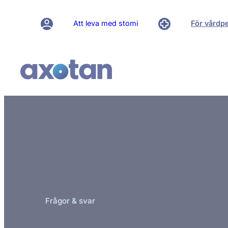
Att leva med stomi
För vårdp
Frågor & svar