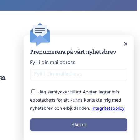
Axotan
×
Prenumerera på vårt nyhetsbrev
Kontakta oss
Om oss
Fyll i din mailadress
Stomimottagningar
age
Beställ prover
Jag samtycker till att Axotan lagrar min
epostadress för att kunna kontakta mig med
nyhetsbrev och erbjudanden.
Integritetspolicy
Skicka
Integritetspolicy
Cookies