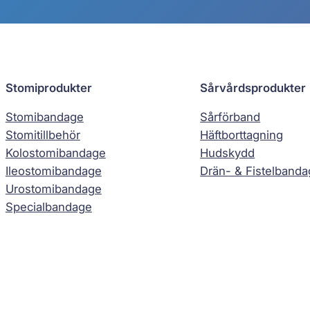
Stomiprodukter
Sårvårdsprodukter
Stomibandage
Sårförband
Stomitillbehör
Häftborttagning
Kolostomibandage
Hudskydd
Ileostomibandage
Drän- & Fistelband
Urostomibandage
Specialbandage