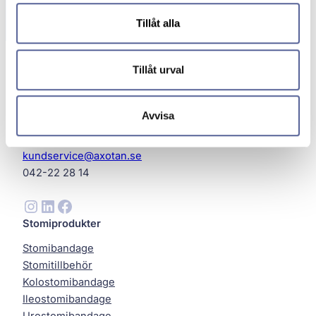
Tillåt alla
Tillåt urval
Avvisa
Axotan AB
Helsingborg
kundservice@axotan.se
042-22 28 14
Instagram
LinkedIn
Facebook
Stomiprodukter
Stomibandage
Stomitillbehör
Kolostomibandage
Ileostomibandage