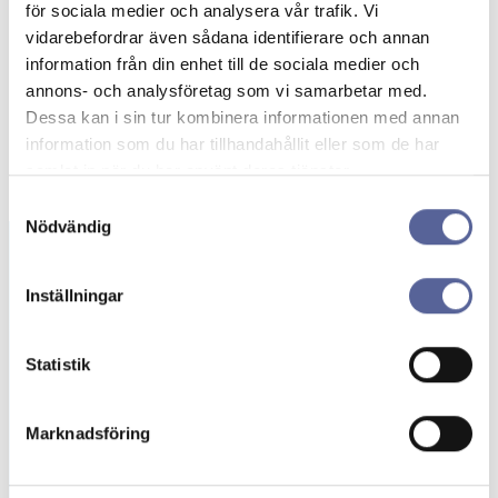
för sociala medier och analysera vår trafik. Vi
vidarebefordrar även sådana identifierare och annan
information från din enhet till de sociala medier och
annons- och analysföretag som vi samarbetar med.
Dessa kan i sin tur kombinera informationen med annan
information som du har tillhandahållit eller som de har
samlat in när du har använt deras tjänster.
Samtyckesval
Nödvändig
Inställningar
Beställning av
gratisprover
Statistik
Här kan du beställa stomipåsar och tillbehör
kostnadsfritt. Upptäck stomiprodukter
Marknadsföring
anpassade för dina behov!
Beställ prover →