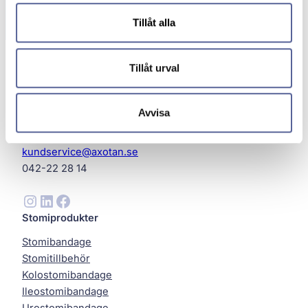
Tillåt alla
Tillåt urval
Avvisa
Axotan AB
Helsingborg
kundservice@axotan.se
042-22 28 14
Instagram
LinkedIn
Facebook
Stomiprodukter
Stomibandage
Stomitillbehör
Kolostomibandage
Ileostomibandage