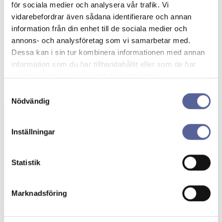
för sociala medier och analysera vår trafik. Vi
vidarebefordrar även sådana identifierare och annan
information från din enhet till de sociala medier och
annons- och analysföretag som vi samarbetar med.
Dessa kan i sin tur kombinera informationen med annan
information som du har tillhandahållit eller som de har
samlat in när du har använt deras tjänster.
Samtyckesval
Nödvändig
Inställningar
Beställning av
gratisprover
Statistik
Här kan du beställa stomipåsar och tillbehör
kostnadsfritt. Upptäck stomiprodukter
Marknadsföring
anpassade för dina behov!
Beställ prover →