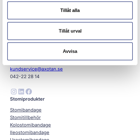
Tillåt alla
Tillåt urval
Avvisa
Axotan AB
Helsingborg
kundservice@axotan.se
042-22 28 14
Instagram
LinkedIn
Facebook
Stomiprodukter
Stomibandage
Stomitillbehör
Kolostomibandage
Ileostomibandage