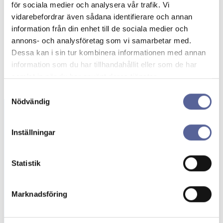
för sociala medier och analysera vår trafik. Vi
vidarebefordrar även sådana identifierare och annan
information från din enhet till de sociala medier och
annons- och analysföretag som vi samarbetar med.
Dessa kan i sin tur kombinera informationen med annan
information som du har tillhandahållit eller som de har
samlat in när du har använt deras tjänster.
Samtyckesval
Nödvändig
Inställningar
Beställning av
gratisprover
Statistik
Här kan du beställa stomipåsar och tillbehör
kostnadsfritt. Upptäck stomiprodukter
Marknadsföring
anpassade för dina behov!
Beställ prover →