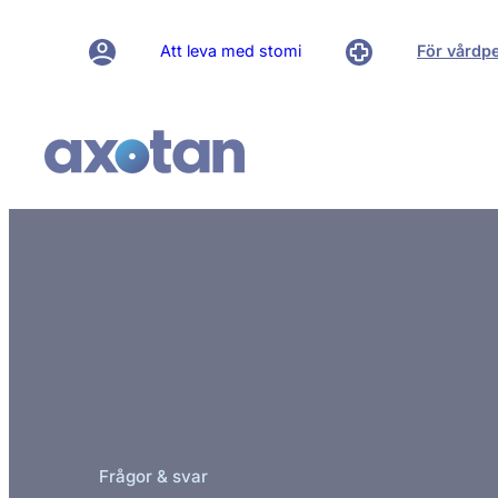
Att leva med stomi
För vårdp
Frågor & svar