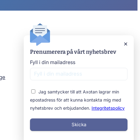
Axotan
×
Prenumerera på vårt nyhetsbrev
Kontakta oss
Om oss
Fyll i din mailadress
Stomimottagningar
age
Beställ prover
Jag samtycker till att Axotan lagrar min
epostadress för att kunna kontakta mig med
nyhetsbrev och erbjudanden.
Integritetspolicy
Skicka
Integritetspolicy
Cookies