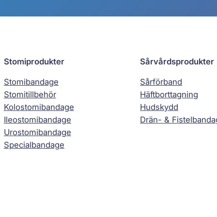
Stomiprodukter
Sårvårdsprodukter
Stomibandage
Sårförband
Stomitillbehör
Häftborttagning
Kolostomibandage
Hudskydd
Ileostomibandage
Drän- & Fistelband
Urostomibandage
Specialbandage