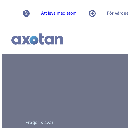
Att leva med stomi
För vårdp
Frågor & svar