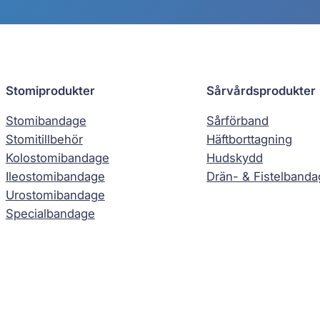
Stomiprodukter
Sårvårdsprodukter
Stomibandage
Sårförband
Stomitillbehör
Häftborttagning
Kolostomibandage
Hudskydd
Ileostomibandage
Drän- & Fistelband
Urostomibandage
Specialbandage