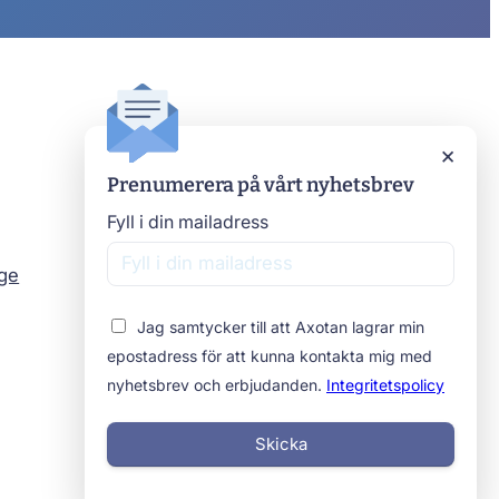
Axotan
×
Prenumerera på vårt nyhetsbrev
Kontakta oss
Om oss
Fyll i din mailadress
Stomimottagningar
age
Beställ prover
Jag samtycker till att Axotan lagrar min
epostadress för att kunna kontakta mig med
nyhetsbrev och erbjudanden.
Integritetspolicy
Skicka
Integritetspolicy
Cookies