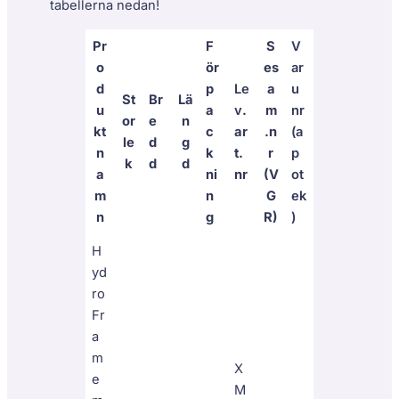
tabellerna nedan!
Pr
F
S
V
o
ör
es
ar
d
p
Le
a
u
St
Br
Lä
u
a
v
.
m
nr
or
e
n
kt
c
ar
.n
(a
le
d
g
n
k
t.
r
p
k
d
d
a
ni
nr
(V
ot
m
n
G
ek
n
g
R)
)
H
yd
ro
Fr
a
m
X
e
M