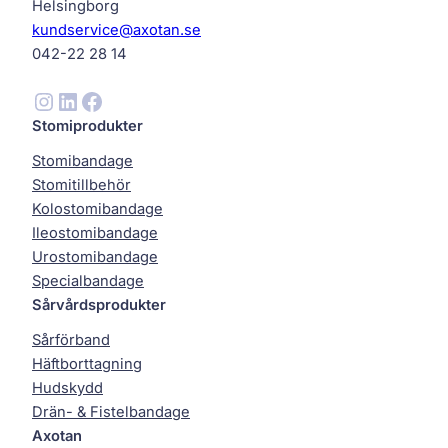
Helsingborg
kundservice@axotan.se
042-22 28 14
Instagram
LinkedIn
Facebook
Stomiprodukter
Stomibandage
Stomitillbehör
Kolostomibandage
Ileostomibandage
Urostomibandage
Specialbandage
Sårvårdsprodukter
Sårförband
Häftborttagning
Hudskydd
Drän- & Fistelbandage
Axotan