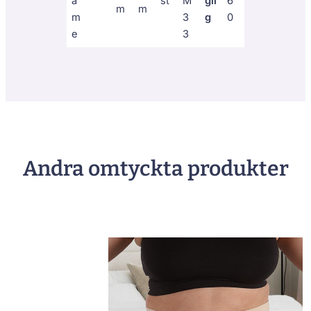
a
st
M
gli
6
m
m
m
3
g
0
e
3
Andra omtyckta produkter