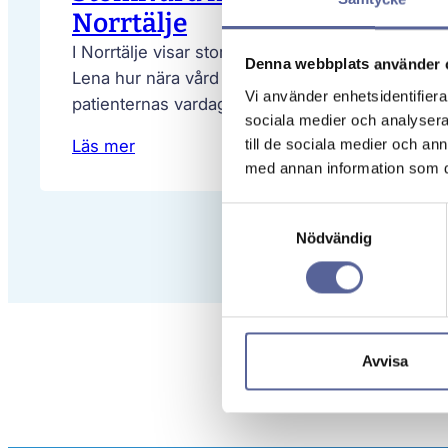
Norrtälje
I Norrtälje visar stomiterapeuterna Gerd och
Denna webbplats använder 
Lena hur nära vård kan göra verklig skillnad i
Vi använder enhetsidentifierar
patienternas vardag.
sociala medier och analysera 
till de sociala medier och a
Läs mer
med annan information som du 
Samtyckesval
Nödvändig
Avvisa