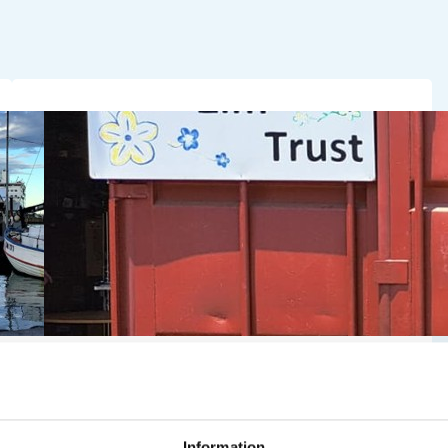
Berättelser
, 
Röda Tråden
, 
Vården
Ismira – Med hjärtat i
vården
Information