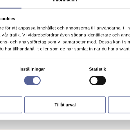
Ismira är 49 år, tvåbarnsmamma och
nybliven farmor. Sedan över två decennier
cookies
tillbaka har hon arbetat på kirurgkliniken…
e för att anpassa innehållet och annonserna till användarna, tillh
Läs mer
vår trafik. Vi vidarebefordrar även sådana identifierare och anna
nnons- och analysföretag som vi samarbetar med. Dessa kan i sin
har tillhandahållit eller som de har samlat in när du har använt 
Inställningar
Statistik
Tillåt urval