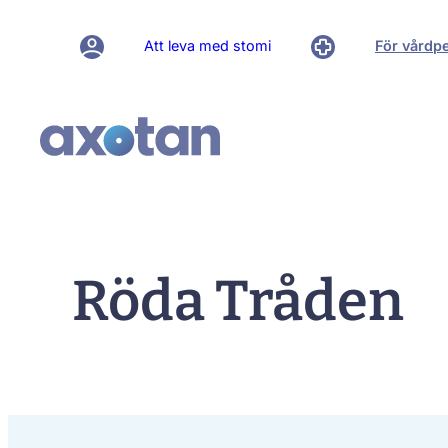
Hoppa
till
Att leva med stomi
För vårdp
innehåll
Röda Tråden