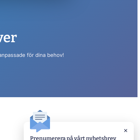
ver
 anpassade för dina behov!
Axotan
×
Prenumerera på vårt nyhetsbrev
Kontakta oss